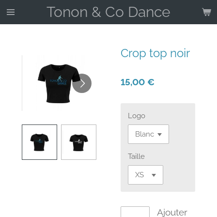
Tonon & Co Dance
Passer
au
contenu
principal
Crop top noir
15,00 €
Logo
Taille
Ajouter