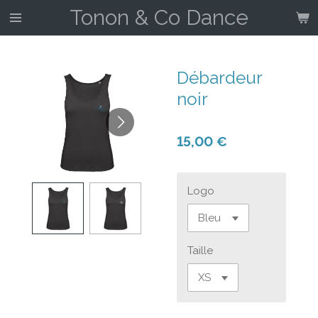
Tonon & Co Dance
Passer
au
contenu
principal
Débardeur
noir
15,00 €
Logo
Taille